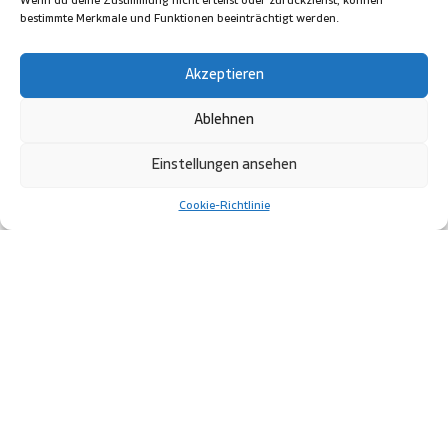
Wenn du deine Zustimmung nicht erteilst oder zurückziehst, können
Kontakt
|
Impressum
© 2026 | Volkstheater Wädenswil
bestimmte Merkmale und Funktionen beeinträchtigt werden.
Akzeptieren
Ablehnen
Einstellungen ansehen
Cookie-Richtlinie